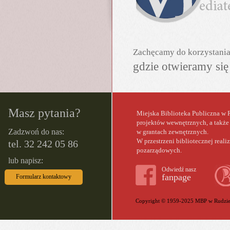
Zachęcamy do korzystania 
gdzie otwieramy się
Masz pytania?
Miejska Biblioteka Publiczna w R
projektów wewnętrznych, a także
Zadzwoń do nas:
w gran­tach zewnętrznych.
W przestrzeni bibliotecznej reali
tel. 32 242 05 86
pozarządowych.
lub napisz:
Odwiedź nasz
fanpage
Formularz kontaktowy
Copyright © 1959-2025 MBP w Rudzie 