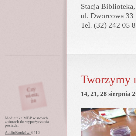
Stacja Biblioteka
ul. Dworcowa 33
Tel. (32) 242 05 
Tworzymy 
wiesz,
Czy
Czy
Czy
Czy
14, 21, 28 sierpnia 2
wiesz,
wiesz,
wiesz,
że
że
że
wiesz,
Czy
Mediateka MBP w swoich
zbiorach do wypożyczania
posiada:
AudioBooków:
6416