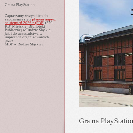
Gra na PlayStation...
Zapraszamy wszystkich do
zapoznania się z
planem imprez
na sierpień 2026 r. (PDF)
(270
KB) Miejskiej Biblioteki
Publicznej w Rudzie Śląskiej,
jak i do u­cze­stni­ctwa w
imprezach or­ga­ni­zo­wa­nych
przez
MBP w Rudzie Śląskiej.
Gra na PlayStatio