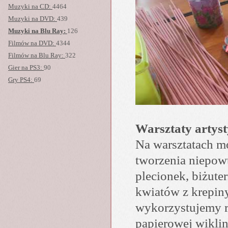
Muzyki na CD:
4464
Muzyki na DVD:
439
Muzyki na Blu Ray:
126
Filmów na DVD:
4344
Filmów na Blu Ray:
322
Gier na PS3:
90
Gry PS4:
69
Warsztaty artysty
Na warsztatach m
tworzenia niepow
plecionek, biżute
kwiatów z krepiny
wykorzystujemy ró
papierowej wiklin