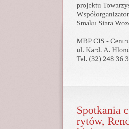
projektu Towarz
Współorganizator
Smaku Stara Woz
MBP CIS - Centru
ul. Kard. A. Hlon
Tel. (32) 248 36 
Spot­ka­nia 
ry­tów, Ren­