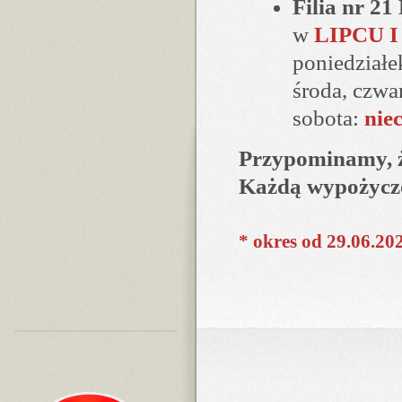
Filia nr 2
w
LIPCU I
poniedziałe
środa, czwa
sobota:
nie
Przypominamy, ż
Każdą wypożyczo
* okres od 29.06.20