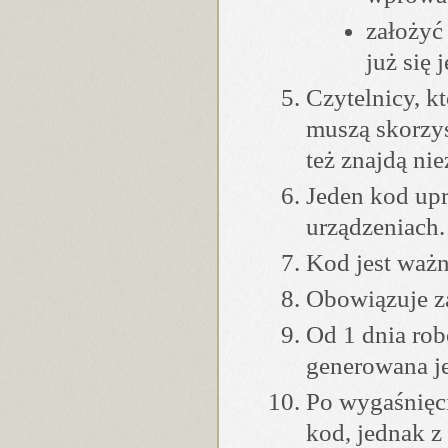
założyć 
już się 
Czytelnicy, k
muszą skorzys
też znajdą ni
Jeden kod upr
urządzeniach.
Kod jest ważn
Obowiązuje za
Od 1 dnia rob
generowana je
Po wygaśnięc
kod, jednak z