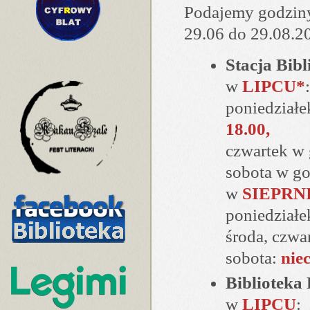
Podajemy godziny
29.06 do 29.08.2
Stacja Bib
w
LIPCU*
:
poniedziałe
18.00,
czwartek w
sobota w g
w
SIEPRN
poniedziałe
środa, czwa
sobota:
nie
Biblioteka
w
LIPCU
: