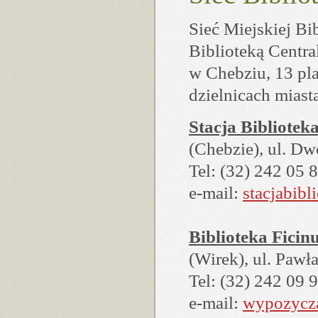
Sieć Miejskiej Bi
Biblioteką Centra
w Chebziu, 13 pl
dzielnicach miast
Stacja Bibliotek
(Chebzie), ul. D
Tel: (32) 242 05 
e-mail:
stacjabibl
Biblioteka Ficin
(Wirek), ul. Pawł
Tel: (32) 242 09 
e-mail:
wypozycza