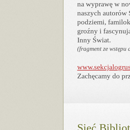
na wyprawę w now
naszych autorów Śl
podziemi, familo
groźny i fascynu
Inny Świat.
(fragment ze wstępu 
www.sekcjalogrus
Zachęcamy do prz
Sieć Biblio