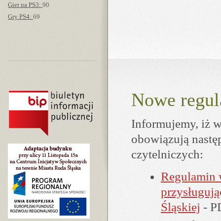
Gier na PS3:
90
Gry PS4:
69
Nowe regu
Informujemy, iż w
obowiązują nastę
czytelniczych:
Regulamin w
przysługują
Śląskiej
- P