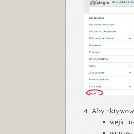
Aby aktywowa
wejść n
wprowa