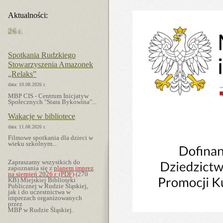
Aktualności:
Plan imprez MBP na sierpień 2026 r.
Spotkania Rudzkiego
Stowarzyszenia Amazonek
„Relaks”
data: 10.08.2026 r.
MBP CIS - Centrum Inicjatyw
Społecznych "Stara Bykowina"...
Wakacje w bibliotece
data: 11.08.2026 r.
Filmowe spotkania dla dzieci w
wieku szkolnym...
Zapraszamy wszystkich do
zapoznania się z
planem imprez
na sierpień 2026 r. (PDF)
(270
KB) Miejskiej Biblioteki
Publicznej w Rudzie Śląskiej,
jak i do u­cze­stni­ctwa w
imprezach or­ga­ni­zo­wa­nych
przez
MBP w Rudzie Śląskiej.