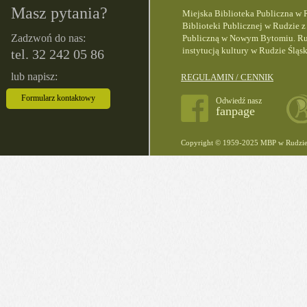
Masz pytania?
Miejska Biblioteka Publiczna w R
Biblioteki Publicznej w Rudzie z
Zadzwoń do nas:
Publiczną w Nowym Bytomiu. Rudz
instytucją kultury w Rudzie Śląsk
tel. 32 242 05 86
lub napisz:
REGULAMIN / CENNIK
Formularz kontaktowy
Odwiedź nasz
fanpage
Copyright © 1959-2025 MBP w Rudzie 