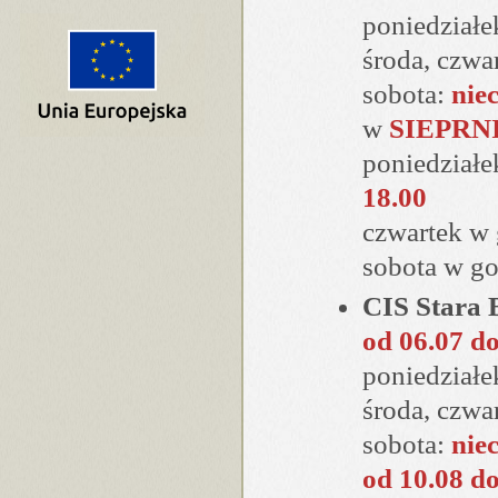
poniedziałe
środa, czwa
sobota:
nie
w
SIEPRN
poniedziałe
18.00
czwartek w
sobota w g
CIS Stara
od 06.07 d
poniedziałe
środa, czwa
sobota:
nie
od 10.08 d