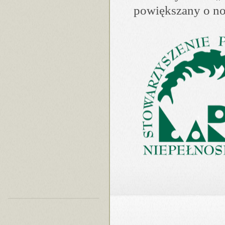
po­więk­szany o no