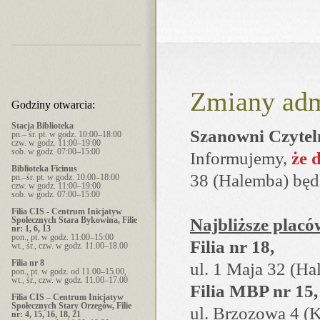
Zmiany adm
Godziny otwarcia:
Stacja Biblioteka
Szanowni Czytel
pn.– śr. pt. w godz. 10:00–18:00
czw. w godz. 11:00–19:00
sob. w godz. 07:00–15:00
Informujemy,
że 
Biblioteka Ficinus
38 (Halemba) będ
pn.–śr. pt. w godz. 10:00–18:00
czw. w godz. 11:00–19:00
sob. w godz. 07:00–15:00
Filia CIS - Centrum Inicjatyw
Społecznych Stara Bykowina, Filie
Najbliższe placó
nr: 1, 6, 13
pon., pt. w godz. 11:00–15:00
Filia nr 18,
wt., śr., czw. w godz. 11.00–18.00
Filia nr 8
ul. 1 Maja 32 (Ha
pon., pt. w godz. od 11.00–15.00,
wt., śr., czw. w godz. 11.00–17.00
Filia MBP nr 15,
Filia CIS – Centrum Inicjatyw
Społecznych Stary Orzegów, Filie
ul. Brzozowa 4 (
nr: 4, 15, 16, 18, 21