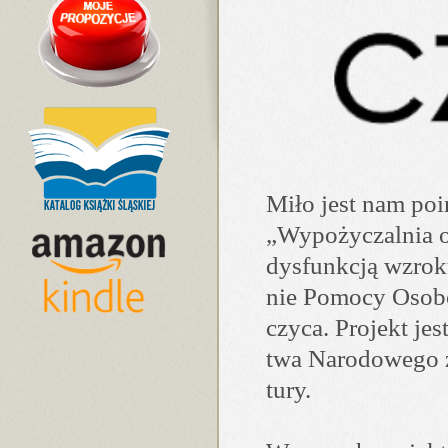
Miło jest nam po­in
„Wy­po­ży­czal­nia 
dys­funk­cją wzroku
nie Po­mocy Oso­b
czyca. Pro­jekt jest
twa Na­ro­do­wego 
tury.