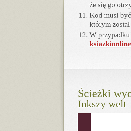
że się go otrz
Kod musi być
którym zosta
W przypadku 
ksiazkionline
Ścieżki wy
Inkszy welt