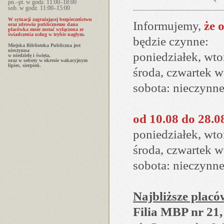
pn.–pt. w godz. 11:00–18:00
sob. w godz. 11:00–15:00
W sytuacji zagrażającej bezpieczeństwu
Informujemy,
że 
oraz zdrowiu publicznemu dana
placówka może zostać wyłączona ze
świadczenia usług w trybie nagłym.
będzie czynne:
Miejska Biblioteka Publiczna jest
nieczynna
poniedziałek, wto
w niedzielę i święta,
oraz w soboty w okresie wakacyjnym
lipiec, sierpień.
środa, czwartek w
sobota: nieczynn
od 10.08 do 28.0
poniedziałek, wto
środa, czwartek w
sobota: nieczynn
Najbliższe placó
Filia MBP nr 21,