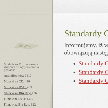
Standardy 
Czy
wiesz,
Czy
wiesz,
że
Czy
Czy
Informujemy, iż w
wiesz,
wiesz,
że
że
że
Czy
wiesz,
obowiązują nastę
wiesz,
Czy
że
że
Standardy 
Mediateka MBP w swoich
zbiorach do wypożyczania
posiada:
Standardy 
AudioBooków:
6410
Standardy 
Muzyki na CD:
4464
Muzyki na DVD:
439
Muzyki na Blu Ray:
126
Filmów na DVD:
4309
Filmów na Blu Ray:
322