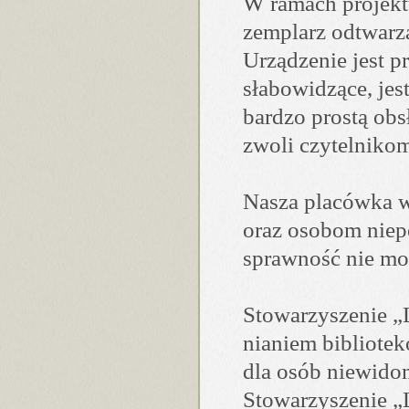
W ra­mach pro­jektu
zem­plarz od­twa­rz
Urzą­dze­nie jest p
sła­bo­wi­dzące, jes
bar­dzo pro­stą ob­
zwoli czy­tel­ni­ko
Na­sza pla­cówka w
oraz oso­bom nie­p
spraw­ność nie mog
Sto­wa­rzy­sze­nie 
nia­niem bi­blio­te
dla osób nie­wi­do
Sto­wa­rzy­sze­nie „