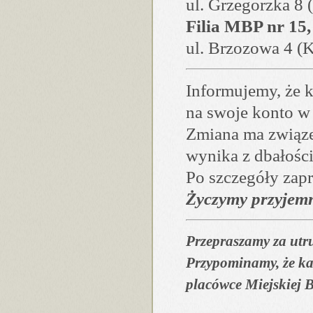
ul. Grzegorzka 8
Filia MBP nr 15,
ul. Brzozowa 4 (
Informujemy, że 
na swoje konto 
Zmiana ma związe
wynika z dbałości
Po szczegóły zap
Życzymy przyjemne
Przepraszamy za utr
Przypominamy, że k
placówce Miejskiej B