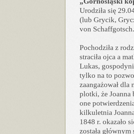
„Górnośląski kop
Urodziła się 29.0
(lub Grycik, Gryc
von Schaffgotsch
Pochodziła z rod
straciła ojca a ma
Lukas, gospodyni
tylko na to pozwo
zaangażował dla n
plotki, że Joanna
one potwierdzenia
kilkuletnia Joanna
1848 r. okazało s
została głównym s