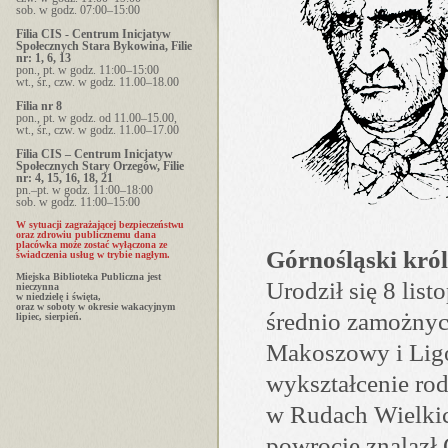
sob. w godz. 07:00–15:00
Filia CIS - Centrum Inicjatyw
Społecznych Stara Bykowina, Filie
nr: 1, 6, 13
pon., pt. w godz. 11:00–15:00
wt., śr., czw. w godz. 11.00–18.00
Filia nr 8
pon., pt. w godz. od 11.00–15.00,
wt., śr., czw. w godz. 11.00–17.00
Filia CIS – Centrum Inicjatyw
Społecznych Stary Orzegów, Filie
nr: 4, 15, 16, 18, 21
pn.–pt. w godz. 11:00–18:00
sob. w godz. 11:00–15:00
W sytuacji zagrażającej bezpieczeństwu
oraz zdrowiu publicznemu dana
placówka może zostać wyłączona ze
Górnośląski król
świadczenia usług w trybie nagłym.
Miejska Biblioteka Publiczna jest
Urodził się 8 lis
nieczynna
w niedzielę i święta,
oraz w soboty w okresie wakacyjnym
średnio zamożnyc
lipiec, sierpień.
Makoszowy i Ligo
wykształcenie rod
w Rudach Wielkic
powrocie znalazł 