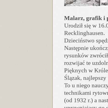
Malarz, grafik i 
Urodził się w 16.
Recklinghausen.
Dzieciństwo spędz
Następnie ukończ
rysunków zwrócił
rozwijać te uzdol
Pięknych w Królew
Ślązak, najlepszy
To u niego nauczy
technikami rytow
(od 1932 r.) a na
uprawniający go 