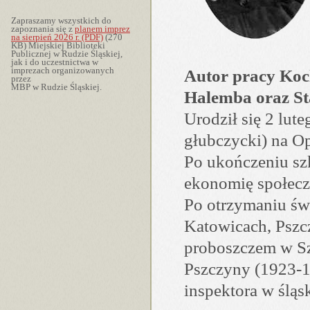
Zapraszamy wszystkich do
zapoznania się z
planem imprez
na sierpień 2026 r. (PDF)
(270
KB) Miejskiej Biblioteki
Publicznej w Rudzie Śląskiej,
jak i do u­cze­stni­ctwa w
imprezach or­ga­ni­zo­wa­nych
Autor pracy Koc
przez
MBP w Rudzie Śląskiej.
Halemba oraz St
Urodził się 2 lu
głubczycki) na O
Po ukończeniu sz
ekonomię społecz
Po otrzymaniu św
Katowicach, Pszcz
proboszczem w Sz
Pszczyny (1923-1
inspektora w śląs