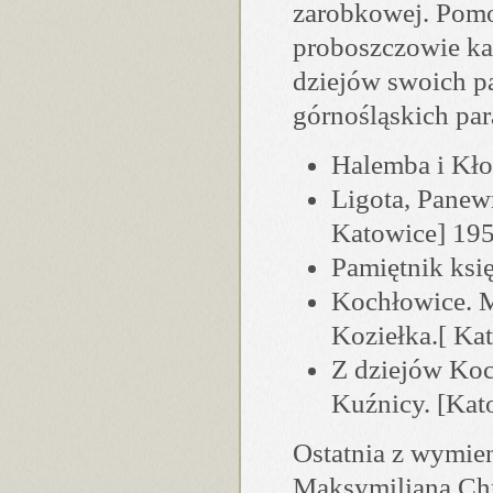
zarobkowej. Pomo
proboszczowie kat
dziejów swoich pa
górnośląskich par
Halemba i Kło
Ligota, Panewn
Katowice] 195
Pamiętnik ksi
Kochłowice. Mo
Koziełka.[ Ka
Z dziejów Koc
Kuźnicy. [Kat
Ostatnia z wymie
Maksymiliana Chr