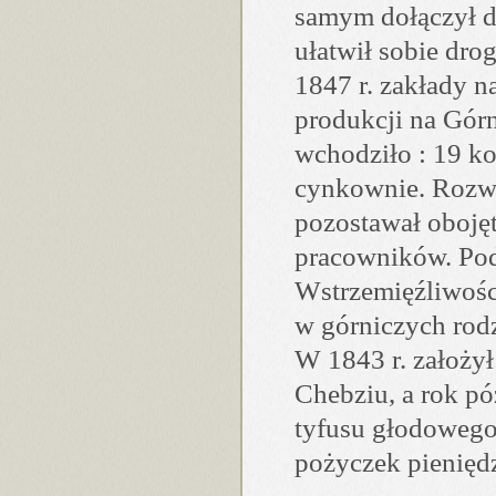
samym dołączył d
ułatwił sobie dro
1847 r. zakłady n
produkcji na Górn
wchodziło : 19 k
cynkownie. Rozwi
pozostawał oboję
pracowników. Pod
Wstrzemięźliwości
w górniczych rodz
W 1843 r. założył
Chebziu, a rok pó
tyfusu głodowego 
pożyczek pieniędz