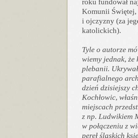
roku fundował na
Komunii Świętej, 
i ojczyzny (za je
katolickich).
Tyle o autorze mó
wiemy jednak, że 
plebanii. Ukrywał
parafialnego arch
dzień dzisiejszy 
Kochłowic, właśn
miejscach przedst
z np. Ludwikiem M
w połączeniu z w
pereł śląskich ks