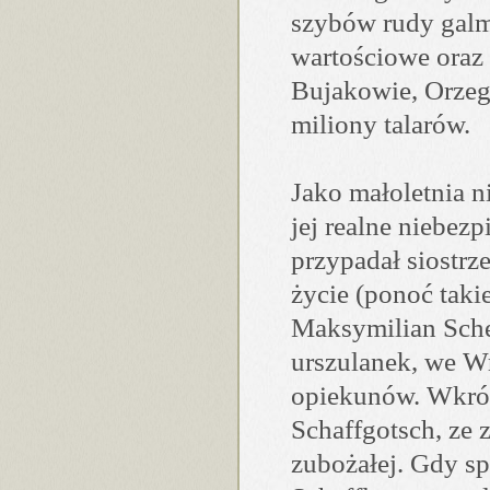
szybów rudy galm
wartościowe oraz
Bujakowie, Orzeg
miliony talarów.
Jako małoletnia 
jej realne niebez
przypadał siostrz
życie (ponoć taki
Maksymilian Schef
urszulanek, we W
opiekunów. Wkrót
Schaffgotsch, ze z
zubożałej. Gdy sp