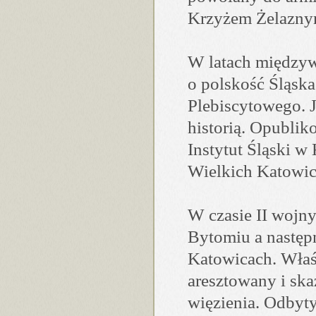
Krzyżem Żelaznym
W latach międzyw
o polskość Śląska
Plebiscytowego. J
historią. Opubli
Instytut Śląski w
Wielkich Katowic
W czasie II wojn
Bytomiu a następn
Katowicach. Właśn
aresztowany i ska
więzienia. Odbyt