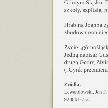
Górnym Śląsku. D
szkoły, szpitale, p
Hrabina Joanna ż
zbudowanym nieo
Życie „górnośląsk
Jedną napisał Gu
drugą Georg Zivi
(„Cynk przemienia
Źródła:
Lewandowski, Jan F.
928801-7-2.