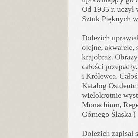
Od 1935 r. uczył 
Sztuk Pięknych w
Dolezich uprawiał
olejne, akwarele,
krajobraz. Obraz
całości przepadły
i Królewca. Całoś
Katalog Ostdeutch
wielokrotnie wys
Monachium, Regen
Górnego Śląska (
Dolezich zapisał s