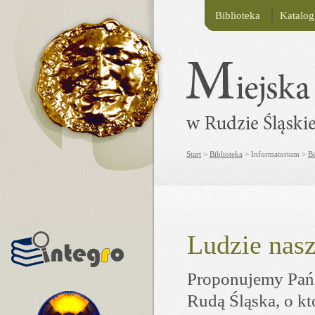
Biblioteka
Katalo
Start
>
Biblioteka
> Informatorium >
B
Ludzie nas
Proponujemy Pańs
Rudą Śląska, o kt