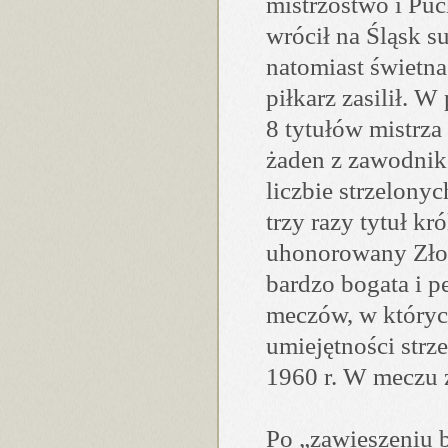
mistrzostwo i Pu
wrócił na Śląsk s
natomiast świetna
piłkarz zasilił. 
8 tytułów mistrza
żaden z zawodnikó
liczbie strzelony
trzy razy tytuł kr
uhonorowany Złot
bardzo bogata i p
meczów, w których
umiejętności strz
1960 r. W meczu 
Po „zawieszeniu b