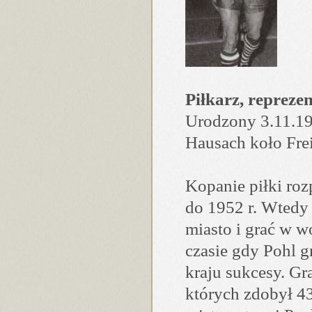
Piłkarz, reprezen
Urodzony 3.11.193
Hausach koło Fre
Kopanie piłki rozp
do 1952 r. Wtedy
miasto i grać w 
czasie gdy Pohl gr
kraju sukcesy. G
których zdobył 43