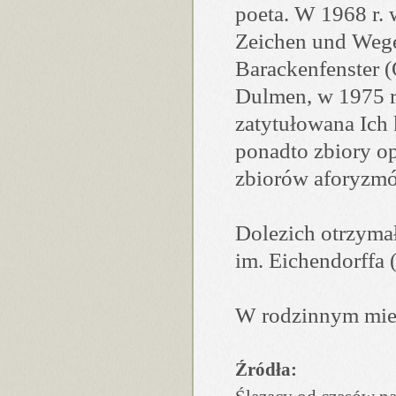
poeta. W 1968 r.
Zeichen und Wege
Barackenfenster 
Dulmen, w 1975 r.
zatytułowana Ich
ponadto zbiory op
zbiorów aforyzm
Dolezich otrzymał
im. Eichendorffa 
W rodzinnym mieś
Źródła: