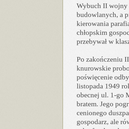
Wybuch II wojny
budowlanych, a pr
kierowania parafi
chłopskim gospod
przebywał w klas
Po zakończeniu II
knurowskie probo
poświęcenie odby
listopada 1949 ro
obecnej ul. 1-go 
bratem. Jego pogr
cenionego duszpas
gospodarz, ale ró