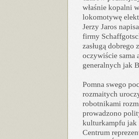
właśnie kopalni 
lokomotywę elekt
Jerzy Jaros napisa
firmy Schaffgotsc
zasługą dobrego z
oczywiście sama a
generalnych jak B
Pomna swego poch
rozmaitych uroczy
robotnikami rozm
prowadzono polit
kulturkampfu jak i
Centrum reprezent