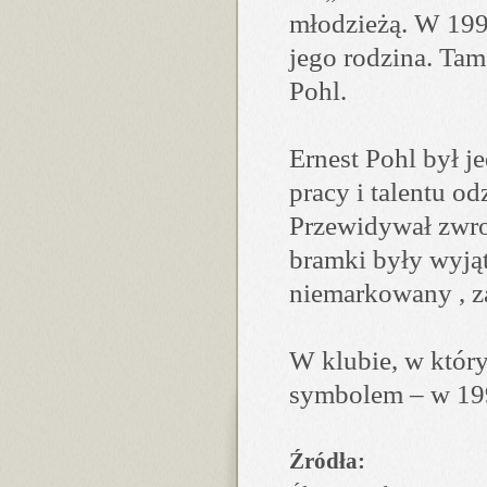
młodzieżą. W 1990
jego rodzina. Ta
Pohl.
Ernest Pohl był j
pracy i talentu 
Przewidywał zwrot
bramki były wyjąt
niemarkowany , z
W klubie, w który
symbolem – w 199
Źródła: