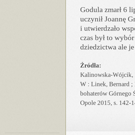
Godula zmarł 6 l
uczynił Joannę Gr
i utwierdzało wsp
czas był to wybór
dziedzictwa ale j
Źródła:
Kalinowska-Wójcik, B
W : Linek, Bernard ;
bohaterów Górnego 
Opole 2015, s. 142-1