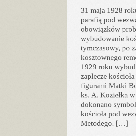
31 maja 1928 rok
parafią pod wezw
obowiązków probos
wybudowanie koś
tymczasowy, po 
kosztownego remo
1929 roku wybudo
zaplecze kościoła
figurami Matki Bo
ks. A. Koziełka w
dokonano symbol
kościoła pod wez
Metodego. […]