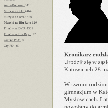
AudioBooków:
6410
Muzyki na CD:
4464
Muzyki na DVD:
439
Muzyki na Blu Ray:
126
Filmów na DVD:
4309
Filmów na Blu Ray:
322
Gier na PS3:
90
Gry PS4:
69
Kronikarz rudzk
Urodził się w sąs
Katowicach 28 ma
W swoim rodzinny
gimnazjum w Kato
Mysłowicach. Lata
powołany do armii