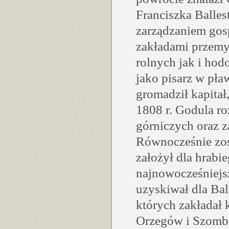
Franciszka Balles
zarządzaniem gosp
zakładami przem
rolnych jak i hod
jako pisarz w pł
gromadził kapitał
1808 r. Godula ro
górniczych oraz z
Równocześnie zos
założył dla hrabie
najnowocześniejs
uzyskiwał dla Bal
których zakładał 
Orzegów i Szombi