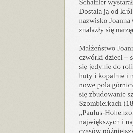
Schaffler wystarał
Dostała ją od kró
nazwisko Joanna 
znalazły się narzę
Małżeństwo Joanny
czwórki dzieci – 
się jedynie do rol
huty i kopalnie i
nowe pola górnic
się zbudowanie s
Szombierkach (18
„Paulus-Hohenzol
największych i n
czasów późniejsz