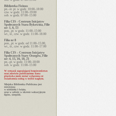
Biblioteka Ficinus
pn.–śr. pt. w godz. 10:00–18:00
czw. w godz. 11:00–19:00
sob. w godz. 07:00–15:00
Filia CIS - Centrum Inicjatyw
Społecznych Stara Bykowina, Filie
nr: 1, 6, 13
pon., pt. w godz. 11:00–15:00
wt., śr., czw. w godz. 11.00–18.00
Filia nr 8
pon., pt. w godz. od 11.00–15.00,
wt., śr., czw. w godz. 11.00–17.00
Filia CIS – Centrum Inicjatyw
Społecznych Stary Orzegów, Filie
nr: 4, 15, 16, 18, 21
pn.–pt. w godz. 11:00–18:00
sob. w godz. 11:00–15:00
W sytuacji zagrażającej bezpieczeństwu
oraz zdrowiu publicznemu dana
placówka może zostać wyłączona ze
świadczenia usług w trybie nagłym.
Miejska Biblioteka Publiczna jest
nieczynna
w niedzielę i święta,
oraz w soboty w okresie wakacyjnym
lipiec, sierpień.