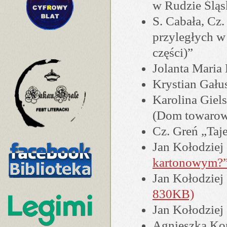
w Rudzie Śląs
S. Cabała, Cz.
przyległych w 
części)”
Jolanta Maria
Krystian Gał
Karolina Giels
(Dom towarowy
Cz. Greń „Taj
Jan Kołodziej
kartonowym?”
Jan Kołodziej
830KB)
Jan Kołodziej
Agnieszka Kom