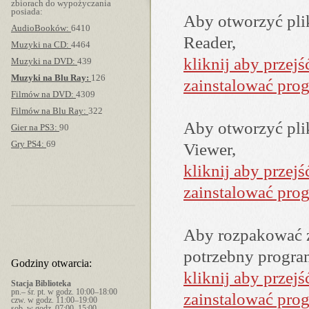
zbiorach do wypożyczania
posiada:
Aby otworzyć pli
AudioBooków:
6410
Reader,
Muzyki na CD:
4464
kliknij aby przej
Muzyki na DVD:
439
Muzyki na Blu Ray:
126
zainstalować pro
Filmów na DVD:
4309
Filmów na Blu Ray:
322
Aby otworzyć pl
Gier na PS3:
90
Gry PS4:
69
Viewer,
kliknij aby przej
zainstalować pro
Aby rozpakować 
potrzebny program
Godziny otwarcia:
kliknij aby przej
Stacja Biblioteka
pn.– śr. pt. w godz. 10:00–18:00
zainstalować prog
czw. w godz. 11:00–19:00
sob. w godz. 07:00–15:00