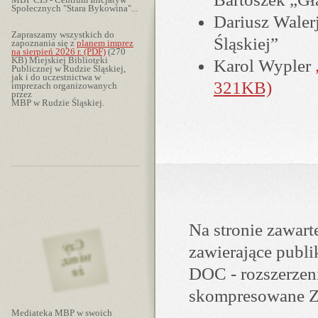
MBP CIS - Centrum Inicjatyw
Społecznych "Stara Bykowina"...
Dariusz Waler
Zapraszamy wszystkich do
Śląskiej”
zapoznania się z
planem imprez
na sierpień 2026 r. (PDF)
(270
KB) Miejskiej Biblioteki
Karol Wypler
Publicznej w Rudzie Śląskiej,
jak i do u­cze­stni­ctwa w
321KB)
imprezach or­ga­ni­zo­wa­nych
przez
MBP w Rudzie Śląskiej.
Na stronie zawart
zawierające publi
wiesz,
wiesz,
wiesz,
wiesz,
Czy
Czy
Czy
Czy
że
że
że
że
DOC - rozszerzen
skompresowane Z
Mediateka MBP w swoich