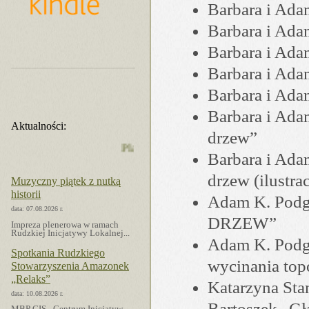
Barbara i Ada
Barbara i Ada
Barbara i Ada
Barbara i Ada
Barbara i Ada
Barbara i Ada
Aktualności:
drzew”
Plan imprez MBP na sierpień 2026 r.
Barbara i Ada
drzew (ilustrac
Muzyczny piątek z nutką
historii
Adam K. Pod
data: 07.08.2026 r.
DRZEW”
Impreza plenerowa w ramach
Rudzkiej Inicjatywy Lokalnej...
Adam K. Podg
Spotkania Rudzkiego
wycinania top
Stowarzyszenia Amazonek
„Relaks”
Katarzyna Sta
data: 10.08.2026 r.
Bartoszek „Gł