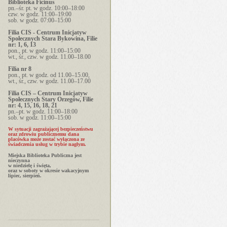
Biblioteka Ficinus
pn.–śr. pt. w godz. 10:00–18:00
czw. w godz. 11:00–19:00
sob. w godz. 07:00–15:00
Filia CIS - Centrum Inicjatyw
Społecznych Stara Bykowina, Filie
nr: 1, 6, 13
pon., pt. w godz. 11:00–15:00
wt., śr., czw. w godz. 11.00–18.00
Filia nr 8
pon., pt. w godz. od 11.00–15.00,
wt., śr., czw. w godz. 11.00–17.00
Filia CIS – Centrum Inicjatyw
Społecznych Stary Orzegów, Filie
nr: 4, 15, 16, 18, 21
pn.–pt. w godz. 11:00–18:00
sob. w godz. 11:00–15:00
W sytuacji zagrażającej bezpieczeństwu
oraz zdrowiu publicznemu dana
placówka może zostać wyłączona ze
świadczenia usług w trybie nagłym.
Miejska Biblioteka Publiczna jest
nieczynna
w niedzielę i święta,
oraz w soboty w okresie wakacyjnym
lipiec, sierpień.