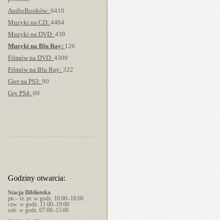
AudioBooków:
6410
Muzyki na CD:
4464
Muzyki na DVD:
439
Muzyki na Blu Ray:
126
Filmów na DVD:
4309
Filmów na Blu Ray:
322
Gier na PS3:
90
Gry PS4:
69
Godziny otwarcia:
Stacja Biblioteka
pn.– śr. pt. w godz. 10:00–18:00
czw. w godz. 11:00–19:00
sob. w godz. 07:00–15:00